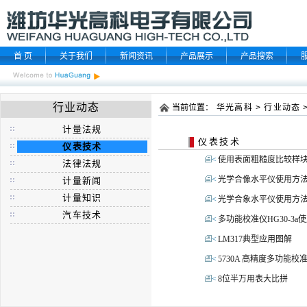
首 页
关于我们
新闻资讯
产品展示
产品搜索
行业动态
当前位置：
华光高科
>
行业动态
计量法规
仪表技术
仪表技术
<
使用表面粗糙度比较样
法律法规
<
光学合像水平仪使用方
计量新闻
计量知识
<
光学合象水平仪使用方
汽车技术
<
多功能校准仪HG30-3a
<
LM317典型应用图解
<
5730A 高精度多功能校
<
8位半万用表大比拼