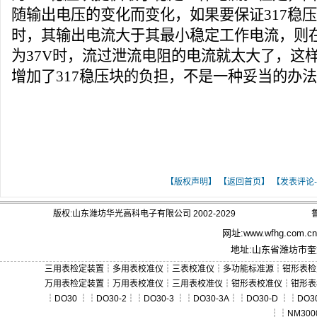
随输出电压的变化而变化，如果要保证317稳压块
时，其输出电流大于其最小稳定工作电流，则在
为37V时，流过泄流
电阻
的电流就太大了，这
增加了317稳压块的负担，不是一种妥当的办
[ 关键词：LM317典型应用图解]
【版权声明】
【返回首页】
【发表评论-
版权:山东潍坊华光高科电子有限公司 2002-2029
鲁
网址:
www.wfhg.com.cn
地址:山东省潍坊市奎文
三用表检定装置
┆
多用表校准仪
┆
三表校准仪
┆
多功能标准源
┆
钳形表检
万用表检定装置
┆
万用表校准仪
┆
三用表校准仪
┆
钳形表校准仪
┆
钳形表
┆
DO30
┆┆
DO30-2
┆┆
DO30-3
┆┆
DO30-3A
┆┆
DO30-D
┆┆
DO30
┆┆
NM300