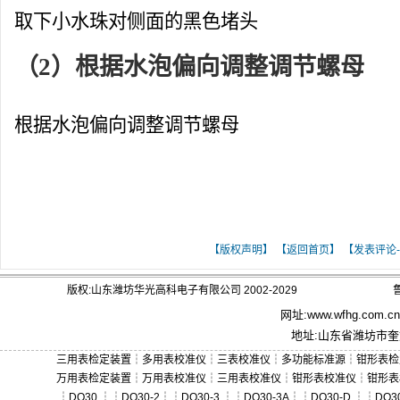
取下小水珠对侧面的黑色堵头
（2）根据水泡偏向调整调节螺母
根据水泡偏向调整调节螺母
[ 关键词：条式水平仪|框式水平仪|水平仪
【版权声明】
【返回首页】
【发表评论-
版权:山东潍坊华光高科电子有限公司 2002-2029
鲁
网址:
www.wfhg.com.cn
地址:山东省潍坊市奎文
三用表检定装置
┆
多用表校准仪
┆
三表校准仪
┆
多功能标准源
┆
钳形表检
万用表检定装置
┆
万用表校准仪
┆
三用表校准仪
┆
钳形表校准仪
┆
钳形表
┆
DO30
┆┆
DO30-2
┆┆
DO30-3
┆┆
DO30-3A
┆┆
DO30-D
┆┆
DO30