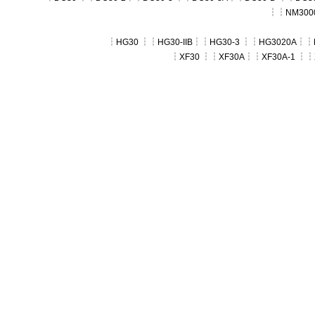
┆┆
NM300
┆
HG30
┆┆
HG30-IIB
┆┆
HG30-3
┆┆
HG3020A
┆┆
┆
XF30
┆┆
XF30A
┆┆
XF30A-1
┆┆