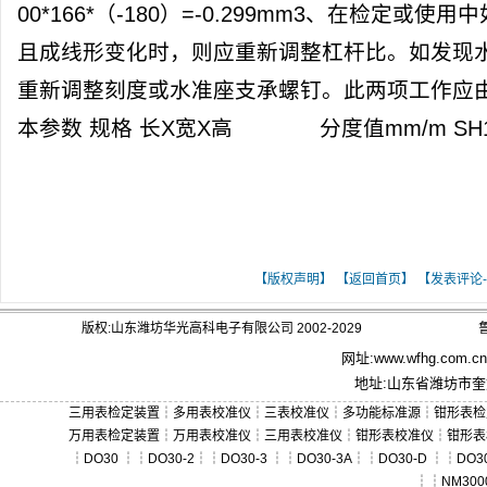
00*166*（-180）=-0.299mm3、在检定或
且成线形变化时，则应重新调整杠杆比。如发现
重新调整刻度或水准座支承螺钉。此两项工作应
本参数 规格 长X宽X高 分度值mm/m SH166 16
[ 关键词：光学合象水平仪使用方法]
【版权声明】
【返回首页】
【发表评论-
版权:山东潍坊华光高科电子有限公司 2002-2029
鲁
网址:
www.wfhg.com.cn
地址:山东省潍坊市奎文
三用表检定装置
┆
多用表校准仪
┆
三表校准仪
┆
多功能标准源
┆
钳形表检
万用表检定装置
┆
万用表校准仪
┆
三用表校准仪
┆
钳形表校准仪
┆
钳形表
┆
DO30
┆┆
DO30-2
┆┆
DO30-3
┆┆
DO30-3A
┆┆
DO30-D
┆┆
DO30
┆┆
NM300