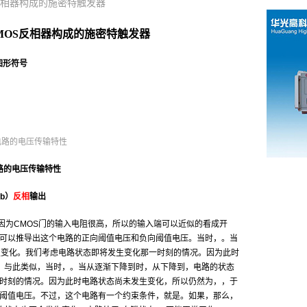
反相器构成的施密特触发器
 用CMOS反相器构成的施密特触发器
符号
电路的电压传输特性
.1电路的电压传输特性
）
反相
输出
。因为CMOS门的输入
电阻
很高，所以的输入端可以近似的看成开
可以推导出这个电路的正向阈值电压和负向阈值电压。当时，。当
生变化。我们考虑电路状态即将发生变化那一时刻的情况。因为此时
。与此类似，当时，。当从逐渐下降到时，从下降到，电路的状态
时刻的情况。因为此时电路状态尚未发生变化，所以仍然为，，于
阈值电压。不过，这个电路有一个约束条件，就是。如果，那么，