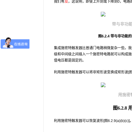
我们有
及
，这说明，即使上升到或下降到0，电路
带与非功能
图6.2.4 带与非功能的TTL
集成施密特触发器比普通门电路稍微复杂一些。我
级和中间级之间插入一个施密特电路就可以构成施密
值电压都是固定的。
利用施密特触发器可以将非矩形波变换成矩形波[图6.
用施密
图6.2.8 用施密特
利用施密特触发器可以恢复波形[图6.2.9(a)(b)(c)]