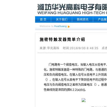
首 页
关于我们
新闻资讯
产品展
施密特触发器简单介绍
来源:华光高科 时间:2018/9/30 8:48:35 点击
门电路有一个阈值电压，当输入电压从低电平上
化。施密特触发器是一种特殊的门电路，与普通的
压和负向阈值电压。在输入信号从低电平上升到高
（），在输入信号从高电平下降到低电平的过程中
电压与负向阈值电压之差称为回差电压（）。普通
性曲线则是滞回的[图6.2.2(a)(b)]。