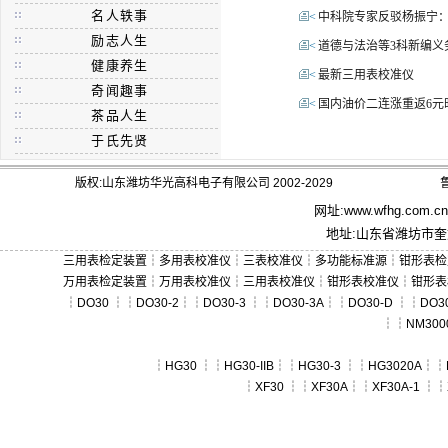
名人轶事
<
中科院专家反驳杨振宁
励志人生
<
道德与法治等3科新编义
健康养生
<
最新三用表校准仪
奇闻趣事
<
国内油价二连涨重返6元
茶品人生
于氏先贤
版权:山东潍坊华光高科电子有限公司 2002-2029
鲁
网址:
www.wfhg.com.cn
地址:山东省潍坊市奎文
三用表检定装置
┆
多用表校准仪
┆
三表校准仪
┆
多功能标准源
┆
钳形表检
万用表检定装置
┆
万用表校准仪
┆
三用表校准仪
┆
钳形表校准仪
┆
钳形表
┆
DO30
┆┆
DO30-2
┆┆
DO30-3
┆┆
DO30-3A
┆┆
DO30-D
┆┆
DO30
┆┆
NM300
┆
HG30
┆┆
HG30-IIB
┆┆
HG30-3
┆┆
HG3020A
┆┆
┆
XF30
┆┆
XF30A
┆┆
XF30A-1
┆┆