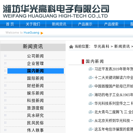
首 页
关于我们
新闻资讯
产品展示
产品搜索
新闻资讯
当前位置：
华光高科
>
新闻资讯
公司新闻
国内新闻
企业管理
<
习近平发表2019年新年
国内新闻
<
十二大关键词解读六中
国际新闻
财经新闻
<
中国首艘国产航母已开始
娱乐新闻
<
潍坊的电子工业从1965
科技新闻
<
华光科技系列宣传之二 
旅游度假
<
北大青鸟二度腾飞 三.
风水研究
<
从北京天桥到华光科技 
民风民俗
<
这五年电信诈骗案的套路
伟人轶事