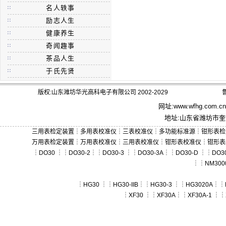
名人轶事
励志人生
健康养生
奇闻趣事
茶品人生
于氏先贤
版权:山东潍坊华光高科电子有限公司 2002-2029
鲁
网址:
www.wfhg.com.cn
地址:山东省潍坊市奎文
三用表检定装置
┆
多用表校准仪
┆
三表校准仪
┆
多功能标准源
┆
钳形表检
万用表检定装置
┆
万用表校准仪
┆
三用表校准仪
┆
钳形表校准仪
┆
钳形表
┆
DO30
┆┆
DO30-2
┆┆
DO30-3
┆┆
DO30-3A
┆┆
DO30-D
┆┆
DO30
┆┆
NM300
┆
HG30
┆┆
HG30-IIB
┆┆
HG30-3
┆┆
HG3020A
┆┆
┆
XF30
┆┆
XF30A
┆┆
XF30A-1
┆┆