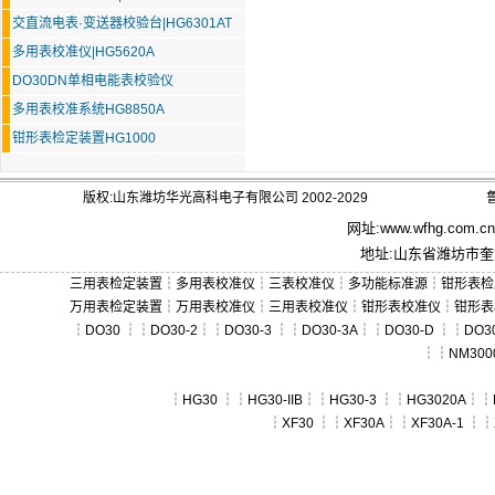
交直流电表·变送器校验台|HG6301AT
多用表校准仪|HG5620A
DO30DN单相电能表校验仪
多用表校准系统HG8850A
钳形表检定装置HG1000
版权:山东潍坊华光高科电子有限公司 2002-2029
鲁
网址:
www.wfhg.com.cn
地址:山东省潍坊市奎文
三用表检定装置
┆
多用表校准仪
┆
三表校准仪
┆
多功能标准源
┆
钳形表检
万用表检定装置
┆
万用表校准仪
┆
三用表校准仪
┆
钳形表校准仪
┆
钳形表
┆
DO30
┆┆
DO30-2
┆┆
DO30-3
┆┆
DO30-3A
┆┆
DO30-D
┆┆
DO30
┆┆
NM300
┆
HG30
┆┆
HG30-IIB
┆┆
HG30-3
┆┆
HG3020A
┆┆
┆
XF30
┆┆
XF30A
┆┆
XF30A-1
┆┆