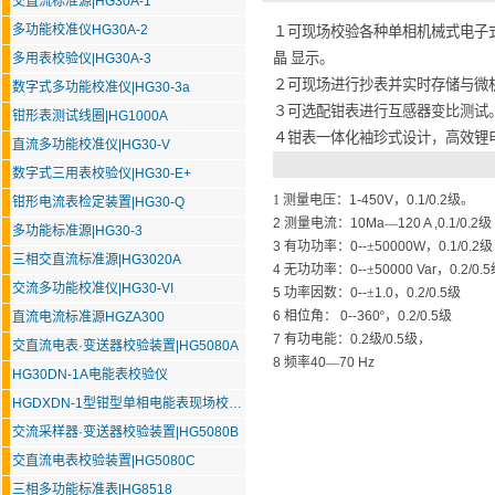
交直流标准源|HG30A-1
多功能校准仪HG30A-2
１可现场校验各种单相机械式电子
晶 显示。
多用表校验仪|HG30A-3
２可现场进行抄表并实时存储与微
数字式多功能校准仪|HG30-3a
３可选配钳表进行互感器变比测试
钳形表测试线圈|HG1000A
４钳表一体化袖珍式设计，高效锂
直流多功能校准仪|HG30-V
数字式三用表校验仪|HG30-E+
1
测量电压：
1-450V
，
0.1/0.2
级。
钳形电流表检定装置|HG30-Q
2
测量电流：
10Ma
—
120 A ,0.1/0.2
级
多功能标准源|HG30-3
3
有功功率：
0--
±
50000W
，
0.1/0.2
级
三相交直流标准源|HG3020A
4
无功功率：
0--
±
50000 Var
，
0.2/0.5
交流多功能校准仪|HG30-VI
5
功率因数：
0--
±
1.0
，
0.2/0.5
级
6
相位角：
0--360
º，
0.2/0.5
级
直流电流标准源HGZA300
7
有功电能：
0.2
级
/0.5
级，
交直流电表·变送器校验装置|HG5080A
8
频率
40
—
70 Hz
HG30DN-1A电能表校验仪
HGDXDN-1型钳型单相电能表现场校验仪
交流采样器·变送器校验装置|HG5080B
交直流电表校验装置|HG5080C
三相多功能标准表|HG8518