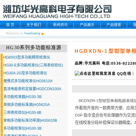
首 页
关于我们
新闻资讯
产品展示
产品搜索
HG30系列多功能标准源
HGDXDN-1型钳型
HG6503型多功能精密校准仪
品牌:华光高科 电话:0536-8222
HG30-E多功能校准仪(三用表校验仪)
HG30A-2G型多功能校准仪
QQ在线
┆
便携式多功能校准仪HG5610A
直流电能表检定装置HGDCDN100A
多功能校准器|HG30-3B
HGDXDN-1型钳型单相电能表现
单相多功能标准源|HG5620A
作着而开发的一款携带方便、应用
三用表校验仪|HG30-IIB
指令混合信号处理器作为交流
DSP
单相多功能标准功率源|HG5620B
在线校准分段补偿保证仪器精度。
多功能校准仪|HG30-3B