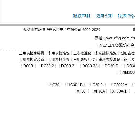
[ 关键词：那些年经典语录 ]
【版权声明】
【返回首页】
【发表评论-
版权:山东潍坊华光高科电子有限公司 2002-2029
鲁
网址:
www.wfhg.com.cn
地址:山东省潍坊市奎文
三用表检定装置
┆
多用表校准仪
┆
三表校准仪
┆
多功能标准源
┆
钳形表检
万用表检定装置
┆
万用表校准仪
┆
三用表校准仪
┆
钳形表校准仪
┆
钳形表
┆
DO30
┆┆
DO30-2
┆┆
DO30-3
┆┆
DO30-3A
┆┆
DO30-D
┆┆
DO30
┆┆
NM300
┆
HG30
┆┆
HG30-IIB
┆┆
HG30-3
┆┆
HG3020A
┆┆
┆
XF30
┆┆
XF30A
┆┆
XF30A-1
┆┆