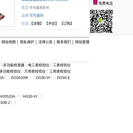
免费电话
类型:
华光量具系列
品牌:
华光高科
信息:
【详情】
【评论】
【订购】
网站地图
│
隐私保护
│
法律公告
│
联系我们
│
网站管理
┆
多功能校准器
┆
电三表校验仪
┆
三表校验仪
多功能校验仪
┆
万用表校验仪
┆
三用表校验仪
0A
┆┆
DO3020W
┆┆
DO30-VI
┆┆
DO30-E
HG5520A
┆┆
HG30-VI
┆┆
30B-2
┆┆