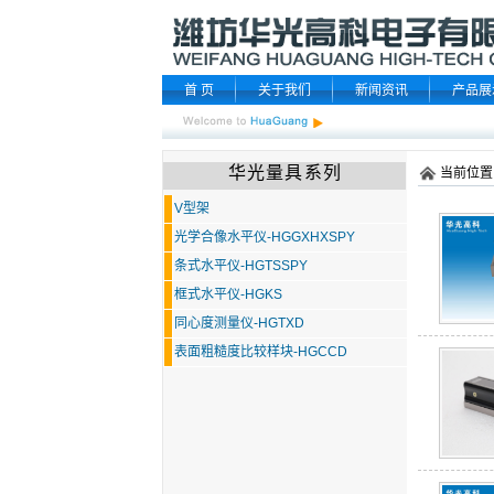
首 页
关于我们
新闻资讯
产品展
华光量具系列
当前位置
V型架
光学合像水平仪-HGGXHXSPY
条式水平仪-HGTSSPY
框式水平仪-HGKS
同心度测量仪-HGTXD
表面粗糙度比较样块-HGCCD