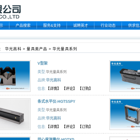
示
产品搜索
服务&支持
诚聘英才
行业动态
供求信
:
华光高科
>
量具类产品
>
华光量具系列
V型架
类型:
华光量具系列
品牌:
华光高科
信息:
【详情】
【评论】
【订购】
条式水平仪-HGTSSPY
类型:
华光量具系列
品牌:
华光高科
信息:
【详情】
【评论】
【订购】
同心度测量仪-HGTXD