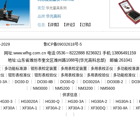
类型:
华光量具系列
品牌:
华光高科
信息:
【详情】
【评论】
【订购】
2029
鲁ICP备09032618号-5
网址:
www.wfhg.com.cn
电话:0536－8222888 8236921 手机:13806491159
地址:山东省潍坊市奎文区潍州路1088号(华光高科总部) 邮编:261041
仪
┆
多功能标准源
┆
钳形表检定装置
┆
多用表检定装置
┆
多用表校正仪
┆
多功能校准源
准仪
┆
钳形表校准仪
┆
钳形表校验仪
┆
多用表校准仪
┆
多用表校验仪
┆
多功能校准仪
┆
0-3A
┆┆
DO30-D
┆┆
DO30-IIB
┆┆
DO30-Q
┆┆
DO3020A
┆┆
DO30B-2
┆┆
DO3
┆┆
NM3000
┆┆
NM5200
┆┆
NM3200
┆┆
NM5600
┆
供求信息
┆
HG30-3
┆┆
HG3020A
┆┆
HG30-Q
┆┆
HG30-3A
┆┆
HG30A-2
┆┆
HG30A-1
┆┆
┆
XF30A
┆┆
XF30A-1
┆┆
XF30A-2
┆┆
XF30A-3
┆┆
XF30DQ
┆┆
XF30-IIA
┆┆
XF
┆ ┆