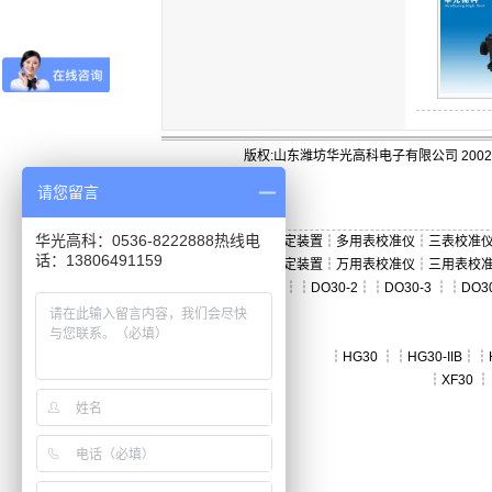
版权:山东潍坊华光高科电子有限公司 2002-
请您留言
华光高科：0536-8222888热线电
三用表检定装置
┆
多用表校准仪
┆
三表校准
话：13806491159
万用表检定装置
┆
万用表校准仪
┆
三用表校
┆
DO30
┆┆
DO30-2
┆┆
DO30-3
┆┆
DO3
┆
HG30
┆┆
HG30-IIB
┆┆
┆
XF30
┆