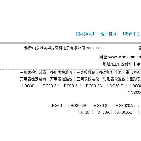
[ 关键词：常用电子测量仪器的分类及应用 
【版权声明】
【返回首页】
【发表评论-
版权:山东潍坊华光高科电子有限公司 2002-2029
鲁
网址:
www.wfhg.com.cn
地址:山东省潍坊市奎文
三用表检定装置
┆
多用表校准仪
┆
三表校准仪
┆
多功能标准源
┆
钳形表检
万用表检定装置
┆
万用表校准仪
┆
三用表校准仪
┆
钳形表校准仪
┆
钳形表
┆
DO30
┆┆
DO30-2
┆┆
DO30-3
┆┆
DO30-3A
┆┆
DO30-D
┆┆
DO30
┆┆
NM300
┆
HG30
┆┆
HG30-IIB
┆┆
HG30-3
┆┆
HG3020A
┆┆
┆
XF30
┆┆
XF30A
┆┆
XF30A-1
┆┆