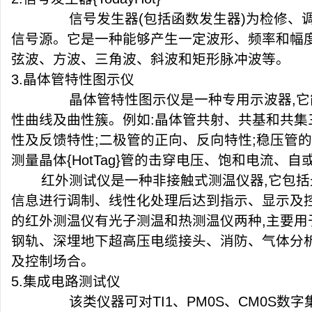
信号发生器
(
包括函数发生器
)
为检修、
信号源。它是一种能够产生一定波形、频率和幅
弦波、方波、三角波、斜波和矩形脉冲波等。
3.
晶体管特性图示仪
晶体管特性图示仪是一种专用示波器
,
它
性曲线及曲性簇。例如
:
晶体管共射、共基和共集
性及反馈特性
;
二极管的正向、反向特性
;
稳压管的
测量晶体
{HotTag}
管的击穿电压、饱和电流、自
红外测试仪是一种非接触式测温仪器
,
它包括
信息进行调制、线性化处理后达到指示、显示及
的红外测温仪有光子测温和热测温仪两种
,
主要用
钢轨、深埋地下超高压电缆接头、消防、气体分
及控制场合。
5.
集成电路测试仪
该类仪器可对
TI1
、
PM0S
、
CM0S
数字