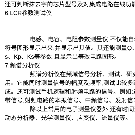
还可判断抹去字的芯片型号及对集成电路在线功
6.LCR
参数测试仪
电感、电容、
电阻
参数测量仪
,
不仅能自
符号图形显示出来
,
并显示出其值。其还能测量
Q
s
、
Kp
、
Ks
等参数
,
且显示出等效电路图形。
7.
频谱分析仪
频谱分析仪在频域信号分析、测试、研究
用。它能同时测量信号的幅度及频率
,
测试比较多
成。还可测试手机逻辑和射频电路的信号。例如
:
带信号
,
射频电路的本振信号、中频信号、发射信
除以上常用的电子测量仪器外
,
还有时间
动态分析器、光学测量仪、应变仪、流量仪等。