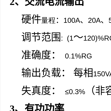
2
、交流电流输出
硬件
：
、
、
量程
100A
20A
调节范围
～
:
(1
120)%R
准确度：
0.1%RG
输出负载： 每相
150V
失真度：
（非
≤0.3%
3
、有功功率