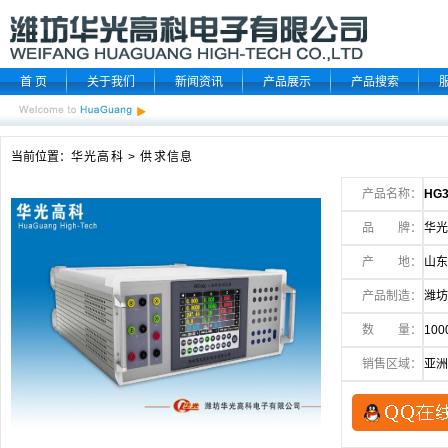
首 页
关于我们
新闻资讯
产品展示
产品搜索
当前位置：
华光高科
>
供求信息
产品名称：
HG
品 牌：
华光
产 地：
山东
产品制造：
潍坊
数 量：
100
销售区域：
亚洲