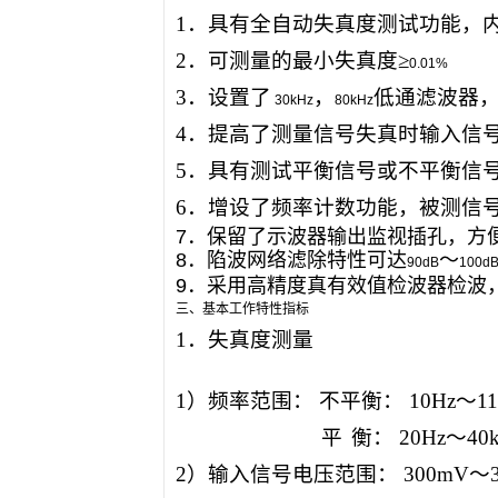
1
．具有全自动失真度测试功能，
2
．可测量的最小失真度≥
0.01%
3
．设置了
，
低通滤波器
30kHz
80kHz
4
．提高了测量信号失真时输入信
5
．具有测试平衡信号或不平衡信
6
．增设了频率计数功能，被测信
7
．保留了示波器输出监视插孔，方
8
．陷波网络滤除特性可达
～
90dB
100d
9
．采用高精度真有效值检波器检波
三、基本工作特性指标
1
．失真度测量
1
）频率范围： 不平衡：
10Hz
～
1
平
衡：
20Hz
～
40
2
）输入信号电压范围：
300mV
～