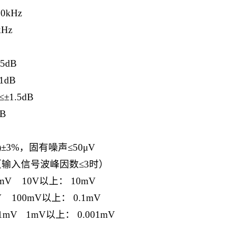
50kHz
kHz
.5dB
1dB
≤±
1.5dB
dB
)±3%
，固有噪声≤
50μV
（输入信号波峰因数≤
3
时）
0mV
10V
以上：
10mV
V
100mV
以上：
0.1mV
01mV
1mV
以上：
0.001mV