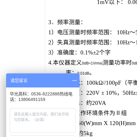
1mV
以下：
0.
3
．频率测量：
1
）电压测量时频率范围：
10Hz
～
2
）失真测量时频率范围：
10Hz
～
3
）准确度：
0.1%±2
个字
4
.
本仪器定义
测量功率时
0dB=1Vrms(
0d
率：
。
0.01dB
请您留言
5
．输入阻抗：
100kΩ//100pF
（平
6
．电源电压：
220V ± 10%
，
50Hz
华光高科：0536-8222888热线电
话：13806491159
7
．功率消耗：约
20VA
8
．仪器的工作环境条件为Ⅱ组
9
．体积：
350(W)mm X 120(H)mm
10
．重量：约
5kg