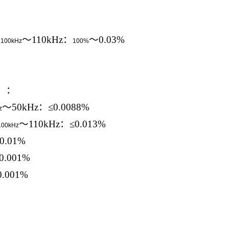
，
～
110kHz
：
～
0.03%
100kHz
100%
B
）：
～
50kHz
：≤
0.0088%
z
～
110kHz
：≤
0.013%
100kHz
0.01%
0.001%
0.001%