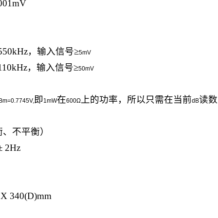
0001mV
550kHz
，输入信号≥
5mV
110kHz
，输入信号≥
50mV
即
在
上的功率，所以只需在当前
读数
Bm=0.7745V,
1mW
600Ω
dB
衡、不平衡）
± 2Hz
 X 340(D)mm