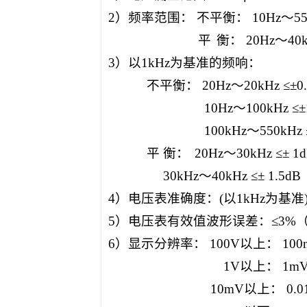
2
）频率范围： 不平衡：
10Hz
～
5
平
衡：
20Hz
～
40
3
）以
1kHz
为基准的频响：
不平衡：
20Hz
～
20kHz
≤±
0
10Hz
～
100kHz
≤±
100kHz
～
550kHz
平 衡：
20Hz
～
30kHz
≤±
1
30kHz
～
40kHz
≤±
1.5dB
4
）电压表准确度：
(
以
1kHz
为基准
5
）电压表有效值波形误差：≤
3%
6
）显示分辨率：
100V
以上：
10
1V
以上：
1m
10mV
以上：
0.