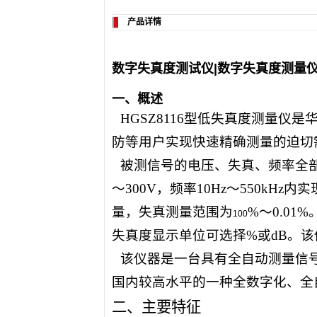
产品详情
数字失真度测试仪|数字失真度测量仪
一、概述
HGSZ8116
型低失真度测量仪是
防等用户实现快速精确测量的迫切
被测信号的电压、失真、频率全
～
300V
，频率
10Hz
～
550kHz
内实
量，失真测量范围为
%
～
0.01%
100
失真度显示单位可选择
%
或
dB
。该
该仪器是一台具有全自动测量信
国内较高水平的一种全数字化、全
二、主要特征