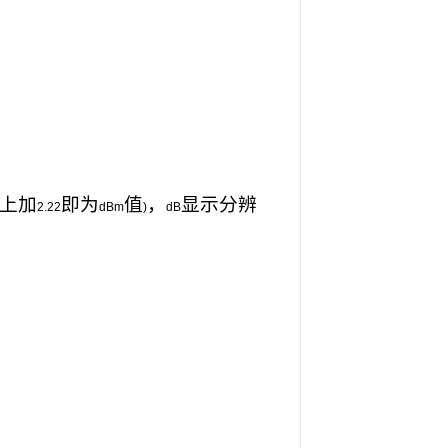
上加
即为
值
，
显示分辨
2.22
dBm
)
dB