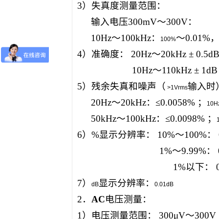
3
）失真度测量范围：
输入电压
300mV
～
300V
：
10Hz
～
100kHz
：
～
0.01%
100%
4
）准确度：
20Hz
～
20kHz ± 0.5d
10Hz
～
110kHz ± 1dB
5
）残余失真和噪声（
输入时
>1Vrms
20Hz
～
20kHz
：≤
0.0058%
；
10H
50kHz
～
100kHz
：≤
0.0098%
；
6
）
%
显示分辨率：
10%
～
100%
：
1%
～
9.99%
：
1%
以下：
7
）
显示分辨率：
dB
0.01dB
2
．
AC
电压测量：
1
）电压测量范围：
300μV
～
300V