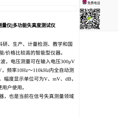
免费电话
量仪|
多功能失真度测试仪
科研、生产、计量检测、教学和国
能
/
价格比较高的智能型仪器。
检波，电压测量可在输入电压
300
μ
V
V
，频率
10Hz
～
110kHz
内全自动测
。幅度显示单位可为
V
、
mV
、
dB
，
便用户使用。
器，也是当前在信号失真测量领域