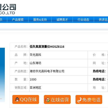
示
产品搜索
服务&支持
诚聘英才
行业动态
供求信
产品名称：
低失真度测量仪HGSZ8116
品 牌：
华光高科
价 格：
产 地：
山东潍坊
网 址：
产品制造：
潍坊华光高科电子有限公司
热线电话：
数 量：
1000
热线电话：
销售区域：
亚洲地区
地 址：