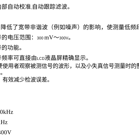
内部自动校准
自动跟踪滤波。
,
，降低了宽带非谐波（例如噪声）的影响，使测量低频
号的电压范围：
mV
～
。
300
300V
号的功能。
号频率可直接由
液晶屏精确显示。
LCD
便使用者观察被测信号的波形，以及小失真信号测量时的
。
B
，有效减少检波误差。
10kHz
kHz
300V