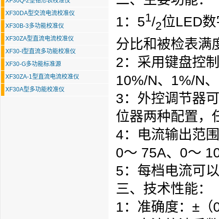
XF30Q-2型钳形表校准仪
XF30DA型交流电流校准仪
1
1：5
/
位LED
2
XF30B-3多功能校准仪
XF30ZA型直流电流校准仪
分比和被检表满
XF30-I型直流多功能校准仪
2：采用
键盘
控
XF30-G多功能标准源
10%/N、1%/N
XF30ZA-1型直流电流校准仪
XF30A型多功能校准仪
3：
外控调节器
位器两种配置，
4：电流输出范围
0～ 75A、0～ 1
5：每档电流可以
三、技术性能：
1：准确度：±（0.