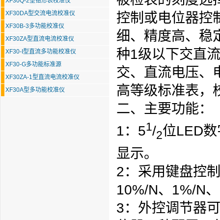
XF30Q-2型钳形表校准仪
XF30DA型交流电流校准仪
控制或电位器控
XF30B-3多功能校准仪
细、精度高、稳
XF30ZA型直流电流校准仪
种1级以下交直流
XF30-I型直流多功能校准仪
XF30-G多功能标准源
交、直流电压、
XF30ZA-1型直流电流校准仪
高等级标准表，校
XF30A型多功能校准仪
二、主要功能：
1
1：5
/
位LED
2
显示。
2：采用
键盘
控
10%/N、1%/N
3：
外控调节器