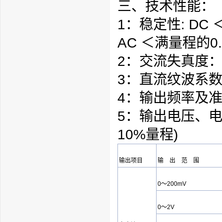
三、技术性能：
1：稳定性: DC 
AC ＜满
量程
的0.
2：交流失真度
3：直流纹波系数
4：输出频率及准确度
5：输出电压、电
10%
量程
)
输出项目
输 出 范 围
0～200mV
0～2V