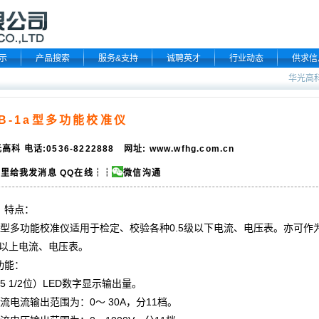
示
产品搜索
服务&支持
诚聘英才
行业动态
供求信
华光高
0B-1a型多功能校准仪
高科 电话:0536-8222888 网址:
www.wfhg.com.cn
QQ在线
┆┆
微信沟通
、特点：
a型
多功能校准仪
适用于检定、校验各种0.5级以下电流、电压表。亦可
级以上电流、电压表。
功能：
5 1/2位）LED数字显示输出量。
流电流输出范围为：0～ 30A，分11档。