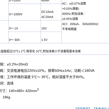
0～200V
40mA
AC：±(0.07%读数
+0.03%满度)
DC10mA
400Hz 附加误差：
0～1000V
AC20mA
±0.05%读数
ACI：200uA、 30A(400Hz)
0～ 1A
10V
不考核精度
0～ 30A
1.5V
温度超过23℃± 2℃,每变化 10℃,附加误差小于该
量程
基本误差
阻
：±0.2%+20mΩ
耗：交流电源电压220V±10％，频率50Hz±1Hz；功耗＜180VA
境：工作环境的温度 5℃～ 35℃，相对湿度不大于80％。
时间：连续
3
寸：140×480× 420mm
 18kg
【返回首页】
【发表评论-