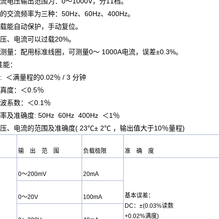
流电压输出范围为：0～1000V，分11档。
的交流频率为三种：50Hz、60Hz、400Hz。
超载能自动保护，手动复位。
电压、电流可以过载20%。
测量：配用标准线圈，可测量0～ 1000A电流，误差±0.3%。
性能：
: ＜满
量程
的0.02％ / 3 分钟
真度：＜0.5％
波系数：＜0.1％
及准确度: 50Hz 60Hz 400Hz ＜1％
压、电流的范围及准确度( 23℃± 2℃ ，输出值大于10％
量程
)
输 出 范 围
负载极限
准 确 度
0～200mV
20mA
基本误差：
0～20V
100mA
DC：±(0.03%读数
+0.02%满度)