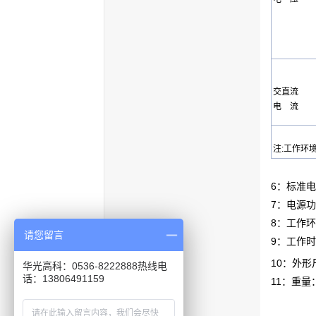
交直流
电 流
注:工作环境
6：
标准
电
7：电源功
8：工作环
请您留言
9：工作
10：外形尺
华光高科：0536-8222888热线电
话：13806491159
11：重量：