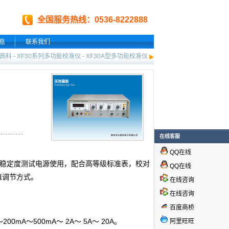
全国服务热线：0536-8222888
息
联系我们
高科
-
XF30系列多功能校准仪
-
XF30A型多功能校准仪
在线客服
QQ在线
高稳定度测试电源使用，配合高等级标准表，校对
QQ在线
值调节方式。
在线咨询
在线咨询
百度商桥
0mA～500mA～ 2A～ 5A～ 20A。
阿里旺旺