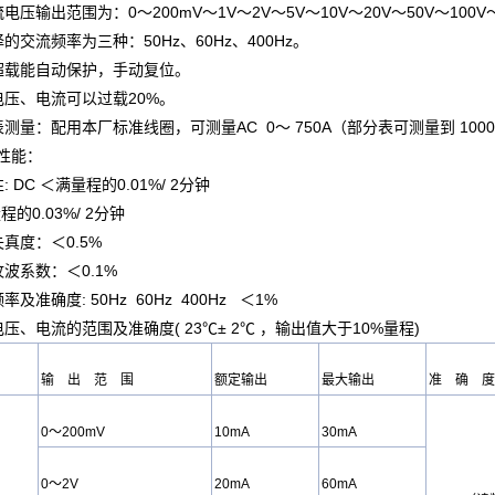
流电压
输出范围为：0～200mV～1V～2V～5V～10V～20V～50V～100V～
择的交流频率为三种：50Hz、60Hz、400Hz。
出超载能自动保护，手动复位。
电压、电流可以过载20%。
表测量：配用本厂标准线圈，可测量AC 0～ 750A（部分表可测量到 1000A以
性能：
: DC ＜满
量程
的0.01%/ 2分钟
量程
的0.03%/ 2分钟
失真度：＜0.5%
纹波系数：＜0.1%
率及准确度: 50Hz 60Hz 400Hz ＜1%
电压、电流的范围及准确度( 23℃± 2℃ ，输出值大于10%
量程
)
输 出 范 围
额定输出
最大输出
准 确 度
0～200mV
10mA
30mA
0～2V
20mA
60mA