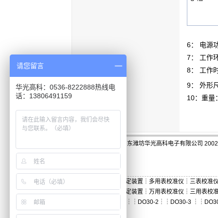
6： 电源
7： 工作
请您留言
8： 工作
9： 外形尺
华光高科：0536-8222888热线电
话：13806491159
10：重量：
版权:山东潍坊华光高科电子有限公司 2002-
三用表检定装置
┆
多用表校准仪
┆
三表校准
万用表检定装置
┆
万用表校准仪
┆
三用表校
┆
DO30
┆┆
DO30-2
┆┆
DO30-3
┆┆
DO3