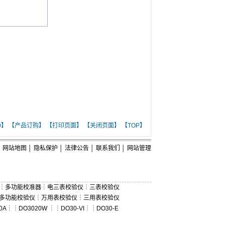
0】
【产品订购】
【打印页面】
【关闭页面】
【TOP】
网站地图
│
隐私保护
│
法律公告
│
联系我们
│
网站管理
┆
多功能校准器
┆
电三表校验仪
┆
三表校验仪
多功能校验仪
┆
万用表校验仪
┆
三用表校验仪
0A
┆┆
DO3020W
┆┆
DO30-VI
┆┆
DO30-E