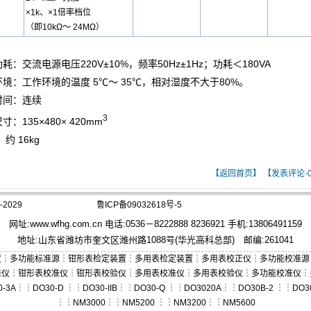
×1k、×1倍率档位
（即10kΩ～ 24MΩ）
功耗：交流电源电压220V±10%，频率50Hz±1Hz；功耗＜180VA
环境：工作环境的温度 5℃～ 35℃，相对湿度不大于80%。
时间：连续
3
寸：135×480× 420mm
约 16kg
【返回首页】
【发表评论-
2029
鲁ICP备09032618号-5
网址:
www.wfhg.com.cn
电话:0536－8222888 8236921 手机:13806491159
地址:山东省潍坊市奎文区潍州路1088号(华光高科总部) 邮编:261041
仪
┆
多功能标准源
┆
钳形表检定装置
┆
多用表检定装置
┆
多用表校正仪
┆
多功能校准源
准仪
┆
钳形表校准仪
┆
钳形表校验仪
┆
多用表校准仪
┆
多用表校验仪
┆
多功能校准仪
┆
0-3A
┆┆
DO30-D
┆┆
DO30-IIB
┆┆
DO30-Q
┆┆
DO3020A
┆┆
DO30B-2
┆┆
DO3
┆┆
NM3000
┆┆
NM5200
┆┆
NM3200
┆┆
NM5600