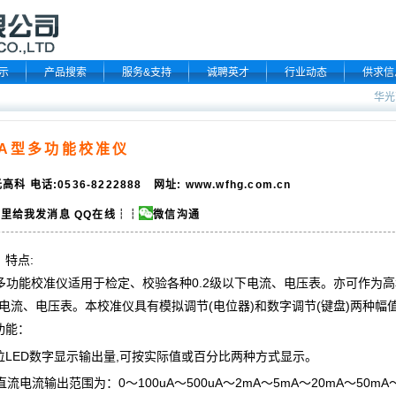
示
产品搜索
服务&支持
诚聘英才
行业动态
供求信
华光
0A型多功能校准仪
高科 电话:0536-8222888 网址:
www.wfhg.com.cn
QQ在线
┆┆
微信沟通
特点:
多功能校准仪
适用于检定、校验各种0.2级以下电流、电压表。亦可作为
上电流、电压表。本校准仪具有模拟调节(电位器)和数字调节(
键盘
)两种幅
功能：
位LED数字显示输出量,可按实际值或百分比两种方式显示。
流电流输出范围为：0～100uA～500uA～2mA～5mA～20mA～50mA～20