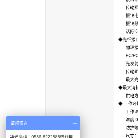
传输损耗：
振铃电压：
振铃频率
话际空闲
◆光纤接
物理接口 
FC/PC、
光发射波长 
传输距离 多
最大光功率预
◆最大消耗
供电方式 
◆ 工作环
工作温度 
湿度 0
请您留言
防护等级
尺寸：440
华光高科：0536-8222888热线电