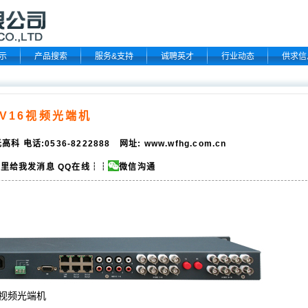
示
产品搜索
服务&支持
诚聘英才
行业动态
供求信
DV16视频光端机
高科 电话:0536-8222888 网址:
www.wfhg.com.cn
QQ在线
┆┆
微信沟通
16视频光端机