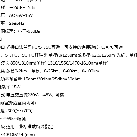
－2dB～-7dB
AC75V±15V
：25±5Hz
噪声：小于-65dBm
口
光接口法兰盘FC/ST/SC可选，可支持的连接跳线PC/APC可选
ST/PC、SC/PC纤种类 单模(9/125um)或多模(62.5/125um)光纤，
850/1310nm(多模),1310/1550/1470-1610nm(单模)
模0-2km，单模：0-25km，0-60km，0-100km
留量 15dbm/20dbm/25dbm/30dbm
功率 15W
电压交直流220V、-48V、可选
境(室外或室内均可)
-30℃～+70℃
～95%不结凝
 通用工业标准或特殊指定
*185*44 (mm)