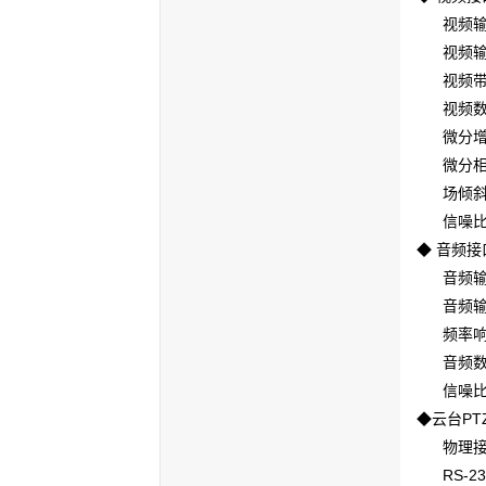
视频输入/
视频输入/
视频带宽
视频数码
微分增益
微分相位 
场倾斜 
信噪比 
◆ 音频接
音频输入
音频输入
频率响应 
音频数码
信噪比 
◆云台PT
物理接口
RS-2