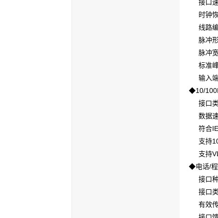
接口速率：
时钟恢复
线路编码
脉冲形
脉冲宽度：
标准峰值电
输入端允许
◆10/10
接口类型：
数据速率：
符合IEE
支持10M
支持VL
◆电话/
程
接口种类
接口类型
有效传输频
接口馈电