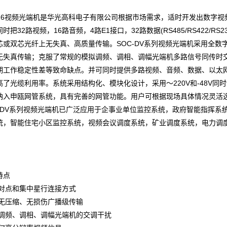
16视频光端机是
华光高科
电子有限公司根据市场需求，适时开发出数字视
把32路视频，16路音频，4路E1接口，32路数据(RS485/RS422/RS23
芯或双芯光纤上无失真、高质量传输。SOC-DV系列视频光端机采用全
无失真传输；克服了常规的模拟调频、调相、调幅光端机多路信号同传时
期工作稳定性差等致命缺点。并可同时提供多路视频、音频、数据、以太
高了光缆利用率。系统采用结构化、模块化设计，采用～220V和-48V
纳入申瓯网管系统，具有完善的网管功能。用户可根据现场具体情况灵活选
C-DV系列视频光端机已广泛应用于企事业单位监控系统，政府智能指挥系
统，智能住宅小区监控系统，视频会议调度系统，矿业调度系统，电力调
特点
点对点和集中星行连接方式
字无压缩、无损伤广播级传输
拟调频、调相、调幅光端机的交调干扰