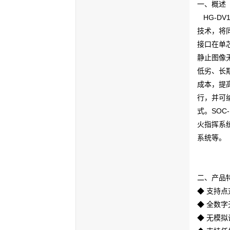
一、概述
HG-DV
技术，将同时
接口在单
静止图像
低劣、长
成本，提
行，并可
式。SO
火指挥系
系统等。
二、产品
◆ 支持
◆ 全数
◆ 无模