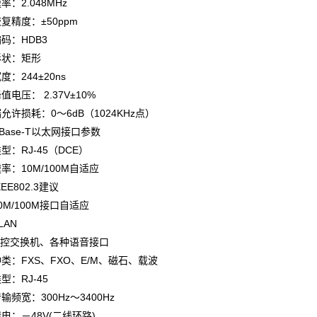
2.048MHz
精度：±50ppm
：HDB3
状：矩形
244±20ns
压： 2.37V±10%
损耗：0～6dB（1024KHz点）
0Base-T以太网接口参数
RJ-45（DCE）
10M/100M自适应
E802.3建议
/100M接口自适应
AN
控交换机
、各种语音接口
：FXS、FXO、E/M、磁石、载波
：RJ-45
宽：300Hz～3400Hz
：－48V(二线环路)