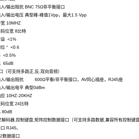
输出阻抗 BNC 75Ω非平衡接口
输出电压 典型峰-峰值1Vрр，最大1.5 Vрр
 10MHZ
位宽 8比特
 <1%
° <0.6
<0.5%
65dB
口（可支持多路正,反,双向音频）
/输出阻抗 600Ω平衡/非平衡接口，AV同心插座，RJ45座
/输出电平 典型0dBm
10HZ-20KHZ
位宽 24比特
80dB
Z解码器,控制
键盘
,矩阵控制数据接口（可支持多路数据,兼容所有控制
键
 RJ45、
32数据接口