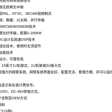
任何高分辩率视频信号
视频无损再生中继
容PAL、NTSC、SECAM视频制式
视频、数据、以太网、并行传输
DM/CWDM/DWDM技术
模光纤传输，距离0-100KM
SIC设计及高速DSP技术
自适应技术，使用时无须调节
面贴装技术
级设计，可靠性高
19英寸1U机架式、1U机架或3U插卡式
能强大的网管系统，网管系统界面友好、配置灵活、管理方便，并可以监控
电显示
和反极计费信号。
220V、DC-48V供电方式。
户定制及OEM方式
指标
(16路)