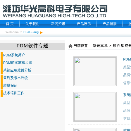
首 页
关于我们
新闻资讯
产品展示
产品搜索
PDM软件专题
当前位置:
华光高科
>
软件集成
PDM系统简介
PD
PDM的实施和步骤
类型:
系统应用效益分析
品牌:
售后及版本升级
信息:
质量保证
技术培训工作
系统
类型:
品牌:
信息:
质量