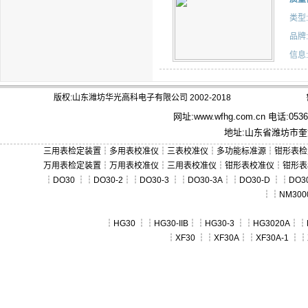
类型:
品牌:
信息:
版权:山东潍坊华光高科电子有限公司 2002-2018
网址:
www.wfhg.com.cn
电话:0536－
地址:山东省潍坊市奎文
三用表检定装置
┆
多用表校准仪
┆
三表校准仪
┆
多功能标准源
┆
钳形表检
万用表检定装置
┆
万用表校准仪
┆
三用表校准仪
┆
钳形表校准仪
┆
钳形表
┆
DO30
┆┆
DO30-2
┆┆
DO30-3
┆┆
DO30-3A
┆┆
DO30-D
┆┆
DO30
┆┆
NM300
┆
HG30
┆┆
HG30-IIB
┆┆
HG30-3
┆┆
HG3020A
┆┆
┆
XF30
┆┆
XF30A
┆┆
XF30A-1
┆┆